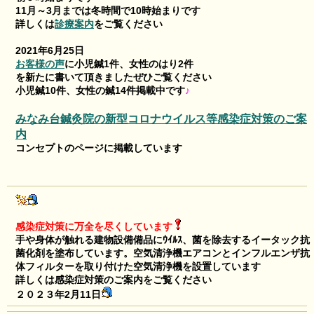
11月～3月までは冬時間で10時始まりです
詳しくは
診療案内
をご覧ください
2021年6月25日
お客様の声
に小児鍼1件、女性のはり2件
を新たに書いて頂きましたぜひご覧ください
小児鍼10件、女性の鍼14件掲載中です
♪
みなみ台鍼灸院の新型コロナウイルス等感染症対策のご案
内
コンセプトのページに掲載しています
感染症対策に万全を尽くしています
手や身体が触れる建物設備備品にｳｲﾙｽ、菌を除去するイータック抗
菌化剤を塗布しています。空気清浄機エアコンとインフルエンザ抗
体フィルターを取り付けた空気清浄機を設置しています
詳しくは感染症対策のご案内をご覧ください
２０２３年2月11日